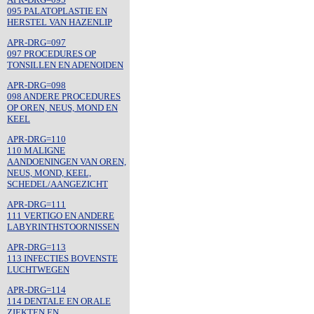
095 PALATOPLASTIE EN
HERSTEL VAN HAZENLIP
APR-DRG=097
097 PROCEDURES OP
TONSILLEN EN ADENOIDEN
APR-DRG=098
098 ANDERE PROCEDURES
OP OREN, NEUS, MOND EN
KEEL
APR-DRG=110
110 MALIGNE
AANDOENINGEN VAN OREN,
NEUS, MOND, KEEL,
SCHEDEL/AANGEZICHT
APR-DRG=111
111 VERTIGO EN ANDERE
LABYRINTHSTOORNISSEN
APR-DRG=113
113 INFECTIES BOVENSTE
LUCHTWEGEN
APR-DRG=114
114 DENTALE EN ORALE
ZIEKTEN EN