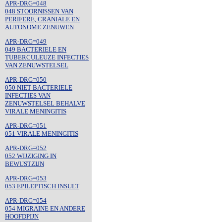
APR-DRG=048
048 STOORNISSEN VAN
PERIFERE, CRANIALE EN
AUTONOME ZENUWEN
APR-DRG=049
049 BACTERIELE EN
TUBERCULEUZE INFECTIES
VAN ZENUWSTELSEL
APR-DRG=050
050 NIET BACTERIELE
INFECTIES VAN
ZENUWSTELSEL BEHALVE
VIRALE MENINGITIS
APR-DRG=051
051 VIRALE MENINGITIS
APR-DRG=052
052 WIJZIGING IN
BEWUSTZIJN
APR-DRG=053
053 EPILEPTISCH INSULT
APR-DRG=054
054 MIGRAINE EN ANDERE
HOOFDPIJN