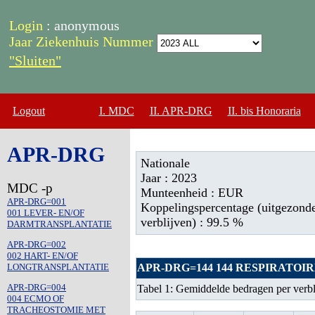
Login
: anonymous
Jaar Ziekenhuis Nummer
"Sluiten"
Logout
I. MDC
II. APR-DRG
II. bis Honoraria
APR-DRG
Nationale
Jaar : 2023
MDC -p
Munteenheid : EUR
APR-DRG=001
Koppelingspercentage (uitgezonde
001 LEVER- EN/OF
verblijven) : 99.5 %
DARMTRANSPLANTATIE
APR-DRG=002
002 HART- EN/OF
APR-DRG=144 144 RESPIRATO
LONGTRANSPLANTATIE
APR-DRG=004
Tabel 1: Gemiddelde bedragen per verbl
004 ECMO OF
TRACHEOSTOMIE MET