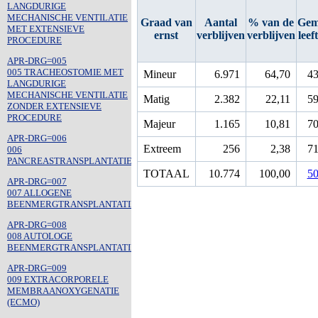
LANGDURIGE
MECHANISCHE VENTILATIE
Graad van
Aantal
% van de
Gem
MET EXTENSIEVE
ernst
verblijven
verblijven
leef
PROCEDURE
APR-DRG=005
005 TRACHEOSTOMIE MET
Mineur
6.971
64,70
43
LANGDURIGE
MECHANISCHE VENTILATIE
Matig
2.382
22,11
59
ZONDER EXTENSIEVE
PROCEDURE
Majeur
1.165
10,81
70
APR-DRG=006
Extreem
256
2,38
71
006
PANCREASTRANSPLANTATIE
TOTAAL
10.774
100,00
50
APR-DRG=007
007 ALLOGENE
BEENMERGTRANSPLANTATIE
APR-DRG=008
008 AUTOLOGE
BEENMERGTRANSPLANTATIE
APR-DRG=009
009 EXTRACORPORELE
MEMBRAANOXYGENATIE
(ECMO)