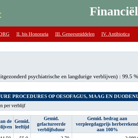
Financiël
"
-DRG
II. bis Honoraria
III. Geneesmiddelen
IV. Antibiotica
tgezonderd psychiatrische en langdurige verblijven) : 99.5 
JEURE PROCEDURES OP OESOFAGUS, MAAG EN DUODEN
 per verblijf
Gemid.
Gemid. bedrag aan
an de
Gemid.
gefactureerde
verpleegdagprijs herbereken
lijven
leeftijd
verblijfsduur
aan 100%