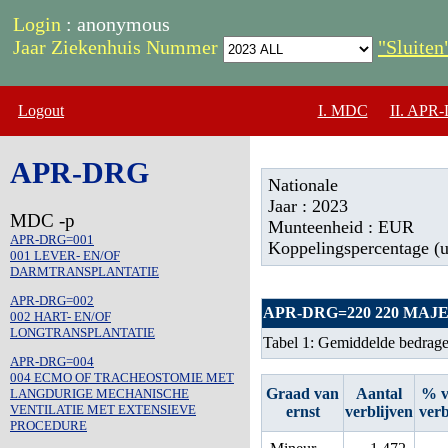
Login
: anonymous
Jaar Ziekenhuis Nummer
"Sluiten
Logout
I. MDC
II. APR
APR-DRG
Nationale
Jaar : 2023
MDC -p
Munteenheid : EUR
APR-DRG=001
Koppelingspercentage (ui
001 LEVER- EN/OF
DARMTRANSPLANTATIE
APR-DRG=002
APR-DRG=220 220 MA
002 HART- EN/OF
LONGTRANSPLANTATIE
Tabel 1: Gemiddelde bedragen
APR-DRG=004
004 ECMO OF TRACHEOSTOMIE MET
Graad van
Aantal
% v
LANGDURIGE MECHANISCHE
VENTILATIE MET EXTENSIEVE
ernst
verblijven
verb
PROCEDURE