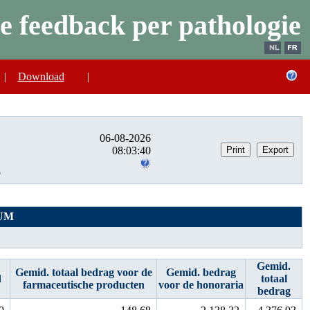
e feedback per pathologie
|
Download
|
06-08-2026
08:03:40
%
UM
Gemid.
Gemid. totaal bedrag voor de
Gemid. bedrag
d
totaal
farmaceutische producten
voor de honoraria
bedrag