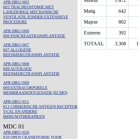
Mineur
1.472
APR-DRG=005
005 TRACHEOSTOMIE MET
Matig
642
LANGDURIGE MECHANISCHE
VENTILATIE ZONDER EXTENSIEVE
Majeur
802
PROCEDURE
APR-DRG=006
Extreem
392
006 PANCREASTRANSPLANTATIE
TOTAAL
3.308
1
APR-DRG=007
007 ALLOGENE
BEENMERGTRANSPLANTATIE
APR-DRG=008
008 AUTOLOGE
BEENMERGTRANSPLANTATIE
APR-DRG=009
009 EXTRACORPORELE
MEMBRAANOXYGENATIE (ECMO)
APR-DRG=011
011 CHIMERISCHE ANTIGEN RECEPTOR
T-CEL EN ANDERE
IMMUNOTHERAPIEEN
MDC 01
APR-DRG=020
020 OPEN CRANIOTOMIE VOOR